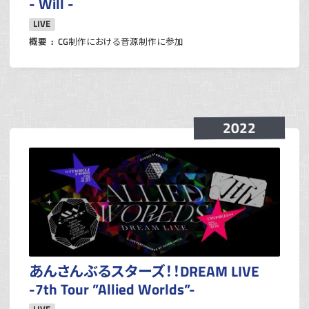
- Will -
LIVE
概要
CG制作における音源制作に参加
2022
あんさんぶるスターズ！！DREAM LIVE
-7th Tour ”Allied Worlds”-