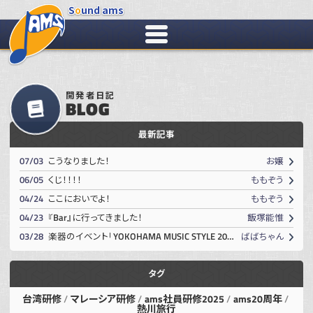
S
o
und ams
開発者日記
BLOG
最新記事
07/03
こうなりました！
お嬢
06/05
くじ！！！！
ももぞう
04/24
ここにおいでよ！
ももぞう
04/23
『Bar』に行ってきました！
飯塚
能惟
03/28
楽器のイベント「YOKOHAMA MUSIC STYLE 2026」に行ってきました！
ばばちゃん
タグ
台湾研修
マレーシア研修
ams社員研修2025
ams20周年
熱川旅行