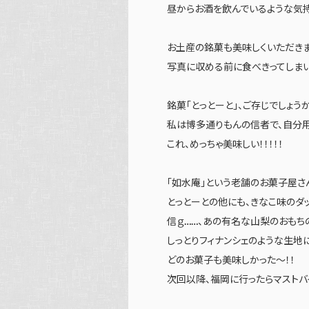
昼からお酒を飲んでいるような気
お土産の銘菓も美味しくいただきまし
写真に収める前に食べきってしまいま
銘菓「とっとーと」、ご存じでしょう
私は博多通りもんの信者で、自分
これ、めっちゃ美味しい！！！！！
「如水庵」という老舗のお菓子屋さ
とっとーとの他にも、きなこ味のダ
信ｇ……、あの有名な山梨のおもちの
しっとりフィナンシェのような生地に
どのお菓子も美味しかった～！！
次回以降、福岡に行ったらマストバ