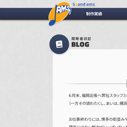
S
o
und ams
制作実績
開発者日記
BLOG
６月末、福岡出張へ弊社スタッフ３
（一方その頃わたくし、あいは、横
お仕事終わりには、博多の街並み