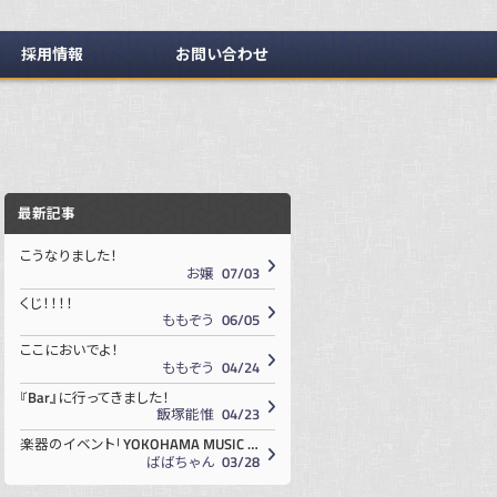
採用情報
お問い合わせ
最新記事
こうなりました！
お嬢
07/03
くじ！！！！
ももぞう
06/05
ここにおいでよ！
ももぞう
04/24
『Bar』に行ってきました！
飯塚
能惟
04/23
楽器のイベント「YOKOHAMA MUSIC STYLE 2026」に行ってきました！
ばばちゃん
03/28